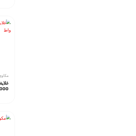
مكاوي 
غلاية
2000 و