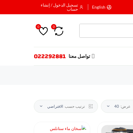
تسجيل الدخول / إنشاء
English
حساب
0
0
022292881
تواصل معنا
عرض:
40
ترتيب حسب
الافتراضي