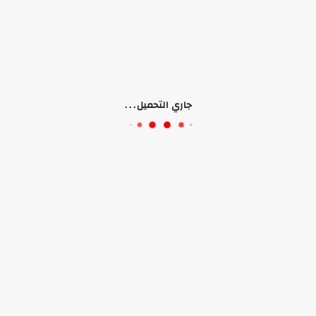
جاري التحميل...
لا يوجد منتجات
الصفحات
حسابي
تثب