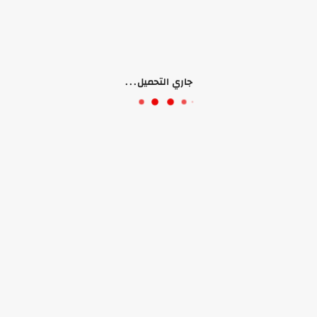
قاعدة منفصلة لإستخدام الغلاية بدون أسلاك
زجاج مضاد للضباب
يد زجاجية مضيئة
سعة 1.7 لتر
جاري التحميل...
فلتر قابل للإزالة
دوران 360 درجة
مؤشر مضيء بإضاءة LED
قوة تسخين عالية W2000
منتجات ذات صلة
منتجات قد تعجبك أيضًا