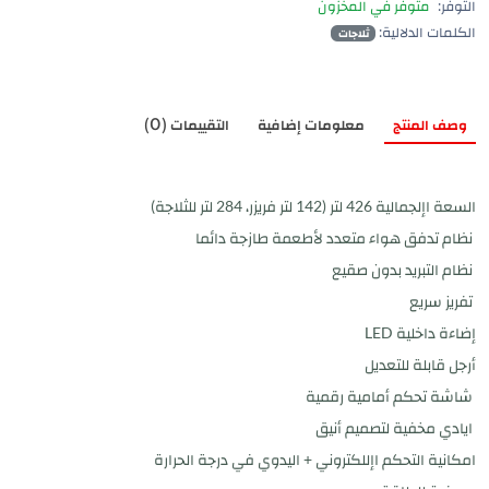
التوفر:
متوفر في المخزون
الكلمات الدلالية:
ثلاجات
وصف المنتج
معلومات إضافية
التقييمات (0)
السعة اإلجمالية 426 لتر (142 لتر فريزر، 284 لتر للثلاجة)
نظام تدفق هواء متعدد لأطعمة طازجة دائما
نظام التبريد بدون صقيع
تفريز سريع
إضاءة داخلية LED
أرجل قابلة للتعديل
شاشة تحكم أمامية رقمية
ايادي مخفية لتصميم أنيق
امكانية التحكم اإللكتروني + اليدوي في درجة الحرارة